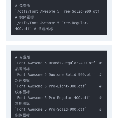
# 免费版

`/otfs/Font Awesome 5 Free-Solid-900.otf`   
# 实体图标

`/otfs/Font Awesome 5 Free-Regular-
400.otf` # 常规图标
# 专业版

`Font Awesome 5 Brands-Regular-400.otf` # 
品牌图标

`Font Awesome 5 Duotone-Solid-900.otf`  # 
双色图标

`Font Awesome 5 Pro-Light-300.otf`      # 
线条图标

`Font Awesome 5 Pro-Regular-400.otf`    # 
常规图标

`Font Awesome 5 Pro-Solid-900.otf`      # 
实体图标