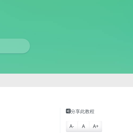
分享此教程
A-
A
A+