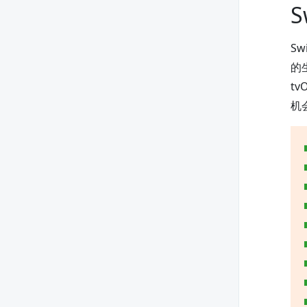
S
S
的
t
机