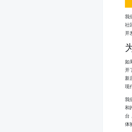
我
社
开
为
如
开了
新
现
我们
和
台，
体