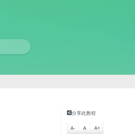
分享此教程
A-
A
A+